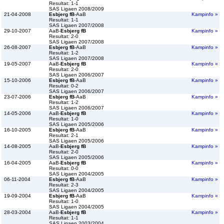
Resultat: 1-1
SAS Ligaen 2008/2009
21-04-2008
Esbjerg fB
-AaB
Kampinfo »
Resultat: 1-1
SAS Ligaen 2007/2008
29-10-2007
AaB-
Esbjerg fB
Kampinfo »
Resultat: 2-0
SAS Ligaen 2007/2008
26-08-2007
Esbjerg fB
-AaB
Kampinfo »
Resultat: 1-2
SAS Ligaen 2007/2008
19-05-2007
AaB-
Esbjerg fB
Kampinfo »
Resultat: 2-0
SAS Ligaen 2006/2007
15-10-2006
Esbjerg fB
-AaB
Kampinfo »
Resultat: 0-2
SAS Ligaen 2006/2007
23-07-2006
Esbjerg fB
-AaB
Kampinfo »
Resultat: 1-2
SAS Ligaen 2006/2007
14-05-2006
AaB-
Esbjerg fB
Kampinfo »
Resultat: 1-0
SAS Ligaen 2005/2006
16-10-2005
Esbjerg fB
-AaB
Kampinfo »
Resultat: 2-1
SAS Ligaen 2005/2006
14-08-2005
AaB-
Esbjerg fB
Kampinfo »
Resultat: 2-0
SAS Ligaen 2005/2006
16-04-2005
AaB-
Esbjerg fB
Kampinfo »
Resultat: 0-0
SAS Ligaen 2004/2005
06-11-2004
Esbjerg fB
-AaB
Kampinfo »
Resultat: 2-3
SAS Ligaen 2004/2005
19-09-2004
Esbjerg fB
-AaB
Kampinfo »
Resultat: 1-0
SAS Ligaen 2004/2005
28-03-2004
AaB-
Esbjerg fB
Kampinfo »
Resultat: 1-1
SAS Ligaen 2003/2004