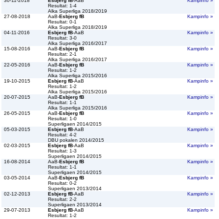
30-11-2018
Esbjerg fB
-AaB
Kampinfo »
Resultat: 1-4
Alka Superliga 2018/2019
27-08-2018
AaB-
Esbjerg fB
Kampinfo »
Resultat: 0-1
Alka Superliga 2018/2019
04-11-2016
Esbjerg fB
-AaB
Kampinfo »
Resultat: 3-0
Alka Superliga 2016/2017
15-08-2016
AaB-
Esbjerg fB
Kampinfo »
Resultat: 2-1
Alka Superliga 2016/2017
22-05-2016
AaB-
Esbjerg fB
Kampinfo »
Resultat: 1-2
Alka Superliga 2015/2016
19-10-2015
Esbjerg fB
-AaB
Kampinfo »
Resultat: 1-2
Alka Superliga 2015/2016
20-07-2015
AaB-
Esbjerg fB
Kampinfo »
Resultat: 1-1
Alka Superliga 2015/2016
26-05-2015
AaB-
Esbjerg fB
Kampinfo »
Resultat: 1-0
Superligaen 2014/2015
05-03-2015
Esbjerg fB
-AaB
Kampinfo »
Resultat: 4-2
DBU pokalen 2014/2015
02-03-2015
Esbjerg fB
-AaB
Kampinfo »
Resultat: 1-3
Superligaen 2014/2015
16-08-2014
AaB-
Esbjerg fB
Kampinfo »
Resultat: 1-1
Superligaen 2014/2015
03-05-2014
AaB-
Esbjerg fB
Kampinfo »
Resultat: 0-2
Superligaen 2013/2014
02-12-2013
Esbjerg fB
-AaB
Kampinfo »
Resultat: 2-2
Superligaen 2013/2014
29-07-2013
Esbjerg fB
-AaB
Kampinfo »
Resultat: 1-2