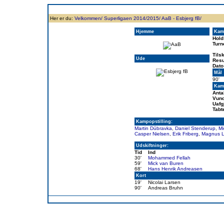
Forside
Klubben
Historie
Truppen
Resultatbørs
Database
Målsc
Her er du:
Velkommen/
Superligaen 2014/2015/
AaB - Esbjerg fB/
Hjemme
Kam
Hold
Turn
Tils
Ude
Resu
Dato
Mål
90'
Kamp
Anta
Vund
Uafg
Tabt
Kampopstilling:
Martin Dúbravka
,
Daniel Stenderup
,
Mi
Casper Nielsen
,
Erik Friberg
,
Magnus 
Udskiftninger:
Tid
Ind
30'
Mohammed Fellah
59'
Mick van Buren
68'
Hans Henrik Andreasen
Kort
19'
Nicolai Larsen
90'
Andreas Bruhn