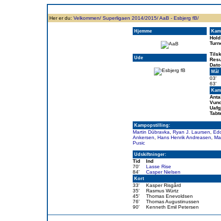
Forside
Klubben
Historie
Truppen
Resultatbørs
Database
Målsc
Her er du:
Velkommen/
Superligaen 2014/2015/
AaB - Esbjerg fB/
Hjemme
Kam
Hold
Turn
Tils
Ude
Resu
Dato
Mål
03'
63'
Kamp
Anta
Vund
Uafg
Tabt
Kampopstilling:
Martin Dúbravka
,
Ryan J. Laursen
,
Ed
Ankersen
,
Hans Henrik Andreasen
,
Ma
Pusic
Udskiftninger:
Tid
Ind
70'
Lasse Rise
84'
Casper Nielsen
Kort
33'
Kasper Risgård
35'
Rasmus Würtz
45'
Thomas Enevoldsen
76'
Thomas Augustinussen
90'
Kenneth Emil Petersen