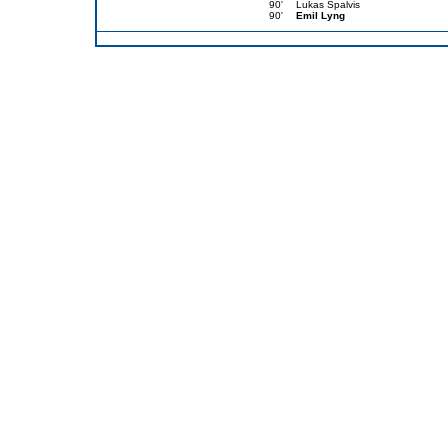
90'
Lukas Spalvis
90'
Emil Lyng