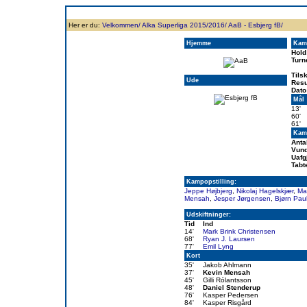
Forside
Klubben
Historie
Truppen
Resultatbørs
Database
Målsc
Her er du:
Velkommen/
Alka Superliga 2015/2016/
AaB - Esbjerg fB/
Hjemme
Kam
Hold
Turn
Tils
Ude
Resu
Dato
Mål
13'
60'
61'
Kamp
Anta
Vund
Uafg
Tabt
Kampopstilling:
Jeppe Højbjerg
,
Nikolaj Hagelskjær
,
Ma
Mensah
,
Jesper Jørgensen
,
Bjørn Pau
Udskiftninger:
Tid
Ind
14'
Mark Brink Christensen
68'
Ryan J. Laursen
77'
Emil Lyng
Kort
35'
Jakob Ahlmann
37'
Kevin Mensah
45'
Gilli Rólantsson
48'
Daniel Stenderup
76'
Kasper Pedersen
84'
Kasper Risgård