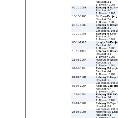
Resultat: 2-1
1. Division 1983
09-10-1983
Esbjerg fB
-Næst
Resultat: 4-0
1. Division 1983
15-10-1983
BK Frem-
Esbjerg 
Resultat: 2-2
1. Division 1983
23-10-1983
Esbjerg fB
-Brønd
Resultat: 3-2
Landspokal 1983
30-10-1983
Esbjerg fB
-Køge
Resultat: 5-0
1. Division 1983
06-11-1983
Lyngby BK-
Esbje
Resultat: 3-0
1. Division 1983
13-11-1983
Esbjerg fB
-Brønd
Resultat: 3-1
1. Division 1983
25-03-1984
Hvidovre IF-
Esbje
Resultat: 1-1
1. Division 1984
01-04-1984
Esbjerg fB
-Lyngb
Resultat: 0-2
1. Division 1984
04-04-1984
Esbjerg fB
-Køge
Resultat: 1-0
Landspokal 1983
08-04-1984
Køge BK-
Esbjerg
Resultat: 0-4
1. Division 1984
15-04-1984
Esbjerg fB
-B 190
Resultat: 2-1
1. Division 1984
22-04-1984
Esbjerg fB
-Vejle 
Resultat: 0-4
Landspokal 1983
25-04-1984
Næstved BK-
Esbj
Resultat: 0-1
1. Division 1984