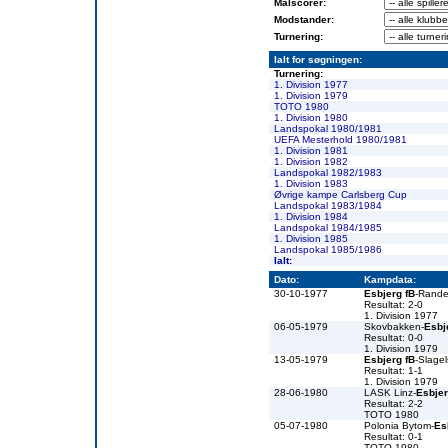
Målscorer:
Modstander:
Turnering:
Ialt for søgningen:
Turnering:
1. Division 1977
1. Division 1979
TOTO 1980
1. Division 1980
Landspokal 1980/1981
UEFA Mesterhold 1980/1981
1. Division 1981
1. Division 1982
Landspokal 1982/1983
1. Division 1983
Øvrige kampe Carlsberg Cup
Landspokal 1983/1984
1. Division 1984
Landspokal 1984/1985
1. Division 1985
Landspokal 1985/1986
Ialt:
Dato:
Kampdata:
30-10-1977
Esbjerg fB
-Rande
Resultat: 2-0
1. Division 1977
06-05-1979
Skovbakken-
Esbj
Resultat: 0-0
1. Division 1979
13-05-1979
Esbjerg fB
-Slage
Resultat: 1-1
1. Division 1979
28-06-1980
LASK Linz-
Esbjer
Resultat: 2-2
TOTO 1980
05-07-1980
Polonia Bytom-
Es
Resultat: 0-1
TOTO 1980