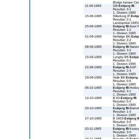
Øvrige kampe Car
11-08-1985
OB-
Esbjerg fB
Resultat: 3-1
1. Division 1985
15-08-1985
Silkeborg IF-
Esbje
Resultat: 2-1
Landspokal 1985
25-08-1985
Esbjerg fB
-Ikast 
Resultat: 1-2
1. Division 1985
01-09-1985
Herfølge BK-
Esbj
Resultat: 2-2
1. Division 1985
08-09-1985
Esbjerg fB
-Næst
Resultat: 3-2
1. Division 1985
15-09-1985
Lyngby BK-
Esbje
Resultat: 0-1
1. Division 1985
22-09-1985
Esbjerg fB
-AGF
Resultat: 2-3
1. Division 1985
29-09-1985
Vejle BK-
Esbjerg 
Resultat: 0-0
1. Division 1985
06-10-1985
Esbjerg fB
-Hvidov
Resultat: 3-1
1. Division 1985
12-10-1985
B 93-
Esbjerg fB
Resultat: 0-2
1. Division 1985
20-10-1985
Esbjerg fB
-Brøns
Resultat: 1-3
1. Division 1985
27-10-1985
B 1903-
Esbjerg f
Resultat: 3-0
1. Division 1985
03-11-1985
Esbjerg fB
-Kastr
Resultat: 3-0
1. Division 1985
10-11-1985
Brøndby IF-
Esbje