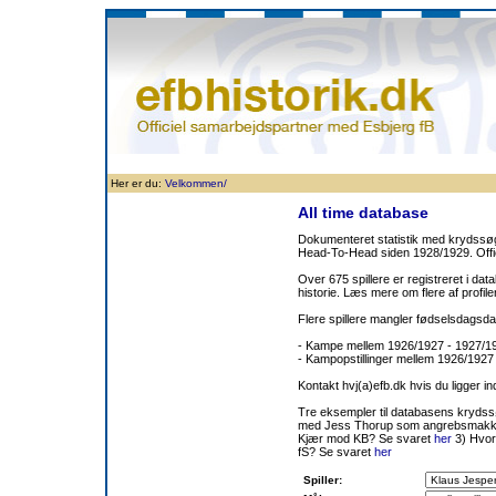
Forside
Klubben
Historie
Truppen
Resultatbørs
Database
Målsc
Her er du:
Velkommen/
All time database
Dokumenteret statistik med krydssøgn
Head-To-Head siden 1928/1929. Offic
Over 675 spillere er registreret i dat
historie. Læs mere om flere af prof
Flere spillere mangler fødselsdagsda
- Kampe mellem 1926/1927 - 1927/
- Kampopstillinger mellem 1926/1927
Kontakt hvj(a)efb.dk hvis du ligger i
Tre eksempler til databasens kryds
med Jess Thorup som angrebsmakk
Kjær mod KB? Se svaret
her
3) Hvor
fS? Se svaret
her
Spiller: