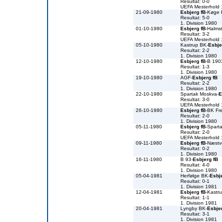
Resultat: 0-0
UEFA Mesterhold
21-09-1980
Esbjerg fB
-Køge
Resultat: 5-0
1. Division 1980
01-10-1980
Esbjerg fB
-Halms
Resultat: 3-2
UEFA Mesterhold
05-10-1980
Kastrup BK-
Esbje
Resultat: 2-2
1. Division 1980
12-10-1980
Esbjerg fB
-B 190
Resultat: 1-3
1. Division 1980
19-10-1980
AGF-
Esbjerg fB
Resultat: 2-2
1. Division 1980
22-10-1980
Spartak Moskva-
E
Resultat: 3-0
UEFA Mesterhold
26-10-1980
Esbjerg fB
-BK Fr
Resultat: 2-0
1. Division 1980
05-11-1980
Esbjerg fB
-Spart
Resultat: 2-0
UEFA Mesterhold
09-11-1980
Esbjerg fB
-Næst
Resultat: 0-2
1. Division 1980
16-11-1980
B 93-
Esbjerg fB
Resultat: 4-0
1. Division 1980
05-04-1981
Herfølge BK-
Esbj
Resultat: 0-1
1. Division 1981
12-04-1981
Esbjerg fB
-Kastr
Resultat: 1-1
1. Division 1981
20-04-1981
Lyngby BK-
Esbje
Resultat: 3-1
1. Division 1981