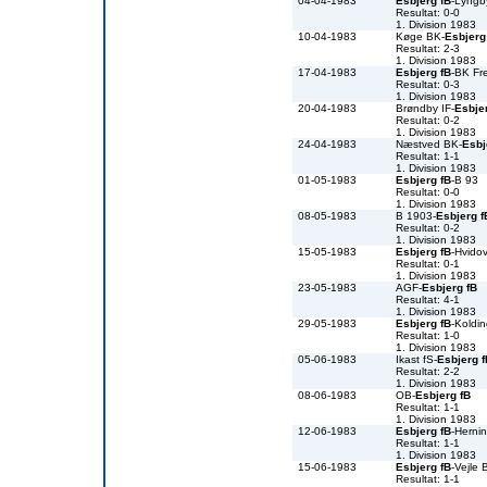
04-04-1983
Esbjerg fB
-Lyngb
Resultat: 0-0
1. Division 1983
10-04-1983
Køge BK-
Esbjerg
Resultat: 2-3
1. Division 1983
17-04-1983
Esbjerg fB
-BK Fr
Resultat: 0-3
1. Division 1983
20-04-1983
Brøndby IF-
Esbje
Resultat: 0-2
1. Division 1983
24-04-1983
Næstved BK-
Esbj
Resultat: 1-1
1. Division 1983
01-05-1983
Esbjerg fB
-B 93
Resultat: 0-0
1. Division 1983
08-05-1983
B 1903-
Esbjerg f
Resultat: 0-2
1. Division 1983
15-05-1983
Esbjerg fB
-Hvidov
Resultat: 0-1
1. Division 1983
23-05-1983
AGF-
Esbjerg fB
Resultat: 4-1
1. Division 1983
29-05-1983
Esbjerg fB
-Koldin
Resultat: 1-0
1. Division 1983
05-06-1983
Ikast fS-
Esbjerg f
Resultat: 2-2
1. Division 1983
08-06-1983
OB-
Esbjerg fB
Resultat: 1-1
1. Division 1983
12-06-1983
Esbjerg fB
-Herni
Resultat: 1-1
1. Division 1983
15-06-1983
Esbjerg fB
-Vejle 
Resultat: 1-1