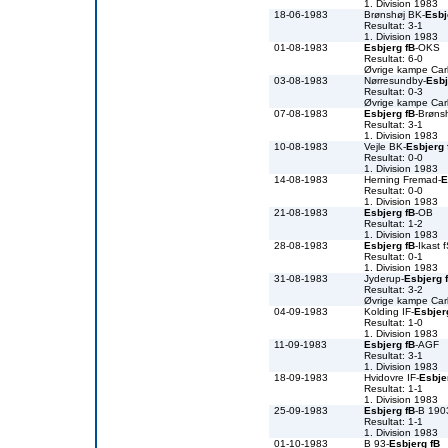
1. Division 1983
18-06-1983
Brønshøj BK-
Esbj
Resultat: 3-1
1. Division 1983
01-08-1983
Esbjerg fB
-OKS
Resultat: 6-0
Øvrige kampe Car
03-08-1983
Nørresundby-
Esbj
Resultat: 0-3
Øvrige kampe Car
07-08-1983
Esbjerg fB
-Brøns
Resultat: 3-1
1. Division 1983
10-08-1983
Vejle BK-
Esbjerg 
Resultat: 0-0
1. Division 1983
14-08-1983
Herning Fremad-
E
Resultat: 0-0
1. Division 1983
21-08-1983
Esbjerg fB
-OB
Resultat: 1-2
1. Division 1983
28-08-1983
Esbjerg fB
-Ikast 
Resultat: 0-1
1. Division 1983
31-08-1983
Jyderup-
Esbjerg 
Resultat: 3-2
Øvrige kampe Car
04-09-1983
Kolding IF-
Esbjer
Resultat: 1-0
1. Division 1983
11-09-1983
Esbjerg fB
-AGF
Resultat: 3-1
1. Division 1983
18-09-1983
Hvidovre IF-
Esbje
Resultat: 1-1
1. Division 1983
25-09-1983
Esbjerg fB
-B 190
Resultat: 1-1
1. Division 1983
01-10-1983
B 93-
Esbjerg fB