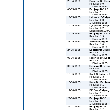
28-04-1985
Brønshøj BK-
Esbj
Resultat: 0-0
1. Division 1985
05-05-1985
Esbjerg fB
-B 93
Resultat: 1-1
1. Division 1985
12-05-1985
Hvidovre IF-
Esbje
Resultat: 0-0
1. Division 1985
16-05-1985
Lyngby BK-
Esbje
Resultat: 3-2
Landspokal 1984
19-05-1985
Esbjerg fB
-Vejle 
Resultat: 1-3
1. Division 1985
22-05-1985
AGF-
Esbjerg fB
Resultat: 1-0
1. Division 1985
27-05-1985
Esbjerg fB
-Lyngb
Resultat: 2-3
1. Division 1985
02-06-1985
Næstved BK-
Esbj
Resultat: 3-2
1. Division 1985
09-06-1985
Esbjerg fB
-Herfø
Resultat: 3-1
1. Division 1985
12-06-1985
Ikast fS-
Esbjerg f
Resultat: 3-3
1. Division 1985
16-06-1985
Køge BK-
Esbjerg
Resultat: 0-1
1. Division 1985
19-06-1985
BK Frem-
Esbjerg 
Resultat: 1-1
1. Division 1985
22-06-1985
Esbjerg fB
-OB
Resultat: 3-1
1. Division 1985
21-07-1985
Esbjerg fB
-OB
Resultat: 1-2