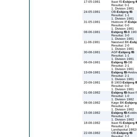
17-05-1981
Ikast fS-
Esbjerg f
Resultat: 0-1
1. Division 1981
24-05-1981
OB-
Esbjerg fB
Resultat: 1-1
1. Division 1981
31-05-1981
Hvidovre IF-
Esbje
Resultat: 0-0
1. Division 1981
08-06-1981
Esbjerg fB
-B 190
Resultat: 3-0
1. Division 1981
11-06-1981
Næstved BK-
Esbj
Resultat: 2-0
1. Division 1981
30-08-1981
AGF-
Esbjerg fB
Resultat: 1-1
1. Division 1981
06-09-1981
Esbjerg fB
-OB
Resultat: 2-1
1. Division 1981
13-09-1981
Esbjerg fB
-Hvidov
Resultat: 2-1
1. Division 1981
20-09-1981
B 1903-
Esbjerg f
Resultat: 0-0
1. Division 1981
01-08-1982
Esbjerg fB
-Ikast 
Resultat: 1-0
1. Division 1982
08-08-1982
Køge BK-
Esbjerg
Resultat: 4-2
1. Division 1982
15-08-1982
Esbjerg fB
-Koldin
Resultat: 1-0
1. Division 1982
18-08-1982
Ikast fS-
Esbjerg f
Resultat: 2-1
Landspokal 1982
22-08-1982
OB-
Esbjerg fB
Resultat: 2-1