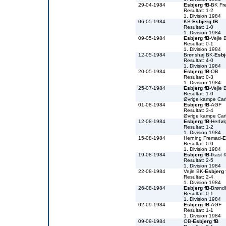
29-04-1984
Esbjerg fB
-BK Fr
Resultat: 1-2
1. Division 1984
06-05-1984
KB-
Esbjerg fB
Resultat: 1-0
1. Division 1984
09-05-1984
Esbjerg fB
-Vejle 
Resultat: 0-1
1. Division 1984
12-05-1984
Brønshøj BK-
Esbj
Resultat: 4-0
1. Division 1984
20-05-1984
Esbjerg fB
-OB
Resultat: 0-3
1. Division 1984
25-07-1984
Esbjerg fB
-Vejle 
Resultat: 1-0
Øvrige kampe Car
01-08-1984
Esbjerg fB
-AGF
Resultat: 3-4
Øvrige kampe Car
12-08-1984
Esbjerg fB
-Herfø
Resultat: 1-2
1. Division 1984
15-08-1984
Herning Fremad-
E
Resultat: 0-0
1. Division 1984
19-08-1984
Esbjerg fB
-Ikast 
Resultat: 2-5
1. Division 1984
22-08-1984
Vejle BK-
Esbjerg 
Resultat: 2-4
1. Division 1984
26-08-1984
Esbjerg fB
-Brønd
Resultat: 0-1
1. Division 1984
02-09-1984
Esbjerg fB
-AGF
Resultat: 1-1
1. Division 1984
09-09-1984
OB-
Esbjerg fB