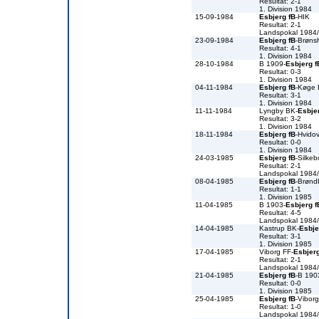
Resultat: 2-1
1. Division 1984
15-09-1984
Esbjerg fB
-HIK
Resultat: 2-1
Landspokal 1984
23-09-1984
Esbjerg fB
-Brøns
Resultat: 4-1
1. Division 1984
28-10-1984
B 1909-
Esbjerg f
Resultat: 0-3
1. Division 1984
04-11-1984
Esbjerg fB
-Køge
Resultat: 3-1
1. Division 1984
11-11-1984
Lyngby BK-
Esbje
Resultat: 3-2
1. Division 1984
18-11-1984
Esbjerg fB
-Hvidov
Resultat: 0-0
1. Division 1984
24-03-1985
Esbjerg fB
-Silkeb
Resultat: 2-1
Landspokal 1984
08-04-1985
Esbjerg fB
-Brønd
Resultat: 1-1
1. Division 1985
11-04-1985
B 1903-
Esbjerg f
Resultat: 4-5
Landspokal 1984
14-04-1985
Kastrup BK-
Esbje
Resultat: 3-1
1. Division 1985
17-04-1985
Viborg FF-
Esbjerg
Resultat: 2-1
Landspokal 1984
21-04-1985
Esbjerg fB
-B 190
Resultat: 0-0
1. Division 1985
25-04-1985
Esbjerg fB
-Vibor
Resultat: 1-0
Landspokal 1984