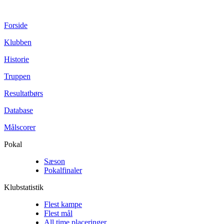
Forside
Klubben
Historie
Truppen
Resultatbørs
Database
Målscorer
Pokal
Sæson
Pokalfinaler
Klubstatistik
Flest kampe
Flest mål
All time placeringer