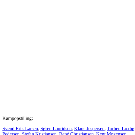
Kampopstilling:
Svend Erik Larsen
,
Søren Lauridsen
,
Klaus Jespersen
,
Torben Luxhø
Pedersen
,
Stefan Kristiansen
,
René Christiansen
,
Kent Mogensen