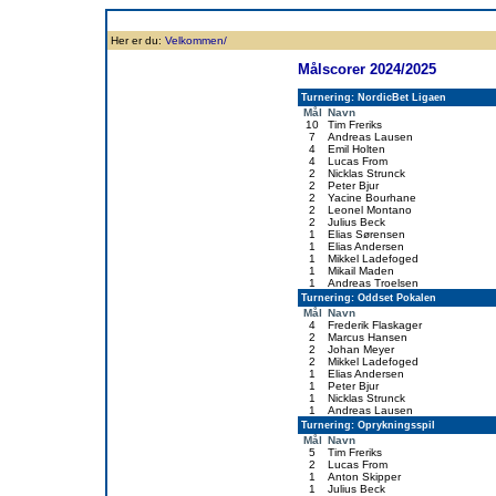
Forside
Klubben
Historie
Truppen
Resultatbørs
Database
Målsc
Her er du:
Velkommen/
Målscorer 2024/2025
Turnering: NordicBet Ligaen
Mål
Navn
10
Tim Freriks
7
Andreas Lausen
4
Emil Holten
4
Lucas From
2
Nicklas Strunck
2
Peter Bjur
2
Yacine Bourhane
2
Leonel Montano
2
Julius Beck
1
Elias Sørensen
1
Elias Andersen
1
Mikkel Ladefoged
1
Mikail Maden
1
Andreas Troelsen
Turnering: Oddset Pokalen
Mål
Navn
4
Frederik Flaskager
2
Marcus Hansen
2
Johan Meyer
2
Mikkel Ladefoged
1
Elias Andersen
1
Peter Bjur
1
Nicklas Strunck
1
Andreas Lausen
Turnering: Oprykningsspil
Mål
Navn
5
Tim Freriks
2
Lucas From
1
Anton Skipper
1
Julius Beck