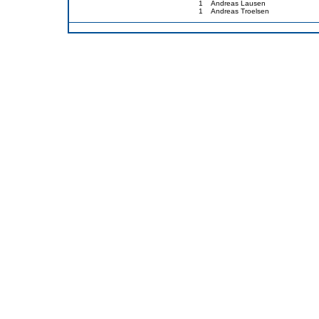
1
Andreas Lausen
1
Andreas Troelsen