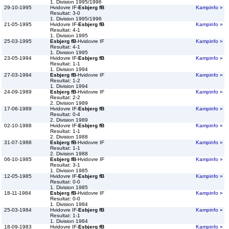
1. Division 1995/1996
29-10-1995
Hvidovre IF-
Esbjerg fB
Kampinfo »
Resultat: 3-0
1. Division 1995/1996
21-05-1995
Hvidovre IF-
Esbjerg fB
Kampinfo »
Resultat: 4-1
1. Division 1995
25-03-1995
Esbjerg fB
-Hvidovre IF
Kampinfo »
Resultat: 4-1
1. Division 1995
23-05-1994
Hvidovre IF-
Esbjerg fB
Kampinfo »
Resultat: 1-1
1. Division 1994
27-03-1994
Esbjerg fB
-Hvidovre IF
Kampinfo »
Resultat: 1-2
1. Division 1994
24-09-1989
Esbjerg fB
-Hvidovre IF
Kampinfo »
Resultat: 2-2
2. Division 1989
17-06-1989
Hvidovre IF-
Esbjerg fB
Kampinfo »
Resultat: 0-4
2. Division 1989
02-10-1988
Hvidovre IF-
Esbjerg fB
Kampinfo »
Resultat: 1-1
2. Division 1988
31-07-1988
Esbjerg fB
-Hvidovre IF
Kampinfo »
Resultat: 1-1
2. Division 1988
06-10-1985
Esbjerg fB
-Hvidovre IF
Kampinfo »
Resultat: 3-1
1. Division 1985
12-05-1985
Hvidovre IF-
Esbjerg fB
Kampinfo »
Resultat: 0-0
1. Division 1985
18-11-1984
Esbjerg fB
-Hvidovre IF
Kampinfo »
Resultat: 0-0
1. Division 1984
25-03-1984
Hvidovre IF-
Esbjerg fB
Kampinfo »
Resultat: 1-1
1. Division 1984
18-09-1983
Hvidovre IF-
Esbjerg fB
Kampinfo »