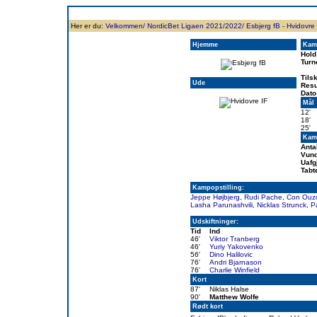
Forside
Klubben
Historie
Truppen
Resultatbørs
Database
Målsc
Her er du:
Velkommen/
NordicBet Ligaen 2021/2022/
Esbjerg fB - Hvidovre 
Hjemme
Kam
Hold
Turn
Tils
Ude
Resu
Dato
Mål
12'
18'
25'
Kamp
Anta
Vund
Uafg
Tabt
Kampopstilling:
Jeppe Højbjerg
,
Rudi Pache
,
Con Ouzo
Lasha Parunashvili
,
Nicklas Strunck
,
P
Udskiftninger:
Tid
Ind
46'
Viktor Tranberg
46'
Yuriy Yakovenko
56'
Dino Halilovic
76'
Andri Bjarnason
76'
Charlie Winfield
Kort
87'
Niklas Halse
90'
Matthew Wolfe
Rødt kort