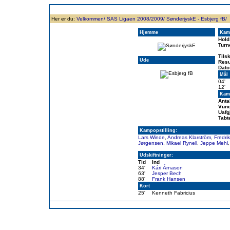
Forside
Klubben
Historie
Truppen
Resultatbørs
Database
Målsc
Her er du:
Velkommen/
SAS Ligaen 2008/2009/
SønderjyskE - Esbjerg fB/
Hjemme
Kam
Hold
Turn
Tils
Ude
Resu
Dato
Mål
04'
12'
Kamp
Anta
Vund
Uafg
Tabt
Kampopstilling:
Lars Winde
,
Andreas Klarström
,
Fredrik
Jørgensen
,
Mikael Rynell
,
Jeppe Mehl
Udskiftninger:
Tid
Ind
34'
Kári Árnason
63'
Jesper Bech
88'
Frank Hansen
Kort
25'
Kenneth Fabricius