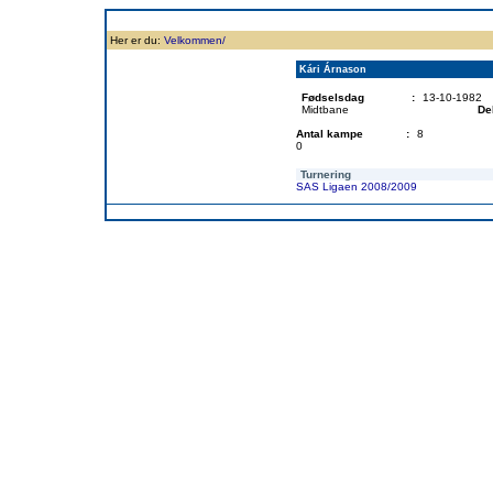
Forside
Klubben
Historie
Truppen
Resultatbørs
Database
Målsc
Her er du:
Velkommen/
Kári Árnason
Fødselsdag
:
13-10-1982
Midtbane
De
Antal kampe
:
8
0
Turnering
SAS Ligaen 2008/2009