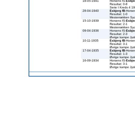
18-05-1941
Horsens fS-
Esbje
Resultat: 0-8
Serie I Kreds 4 1
28-04-1940
Esbjerg fB
-Horse
Resultat: 1-0
Mesterrækken Sy
15-10-1939
Horsens fS-
Esbje
Resultat: 2-1
Mesterrækken Sy
09-04-1936
Horsens fS-
Esbje
Resultat: 2-3
Øvrige kampe Jys
10-11-1935
Esbjerg fB
-Horse
Resultat: 3-1
Øvrige kampe Jys
17-04-1935
Esbjerg fB
-Horse
Resultat: 1-3
Øvrige kampe Jys
16-09-1934
Horsens fS-
Esbje
Resultat: 3-1
Øvrige kampe Jys