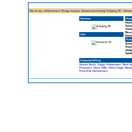
Forside
Klubben
Historie
Truppen
Resultatbørs
Database
Målsc
Her er du:
Velkommen/
Øvrige kampe Divisionsturnering/
Esbjerg fB - Horse
Hjemme
Kam
Hold
Turn
Tils
Resu
Ude
Dato
Kamp
Anta
Vund
Uafg
Tabt
Kampopstilling:
Verner Beck
,
Viggo Kristensen
,
Bert H
Petersen
,
Hans Hille
,
Hans Aage Niels
Poul Erik Hermansen