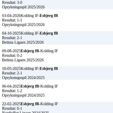
Resultat: 3-0
Oprykningsspil 2025/2026
03-04-2026
Kolding IF-
Esbjerg fB
Resultat: 1-1
Oprykningsspil 2025/2026
04-10-2025
Kolding IF-
Esbjerg fB
Resultat: 2-1
Betinia Ligaen 2025/2026
09-08-2025
Esbjerg fB
-Kolding IF
Resultat: 0-2
Betinia Ligaen 2025/2026
10-05-2025
Kolding IF-
Esbjerg fB
Resultat: 2-1
Oprykningsspil 2024/2025
06-04-2025
Esbjerg fB
-Kolding IF
Resultat: 1-2
Oprykningsspil 2024/2025
22-02-2025
Esbjerg fB
-Kolding IF
Resultat: 0-1
NordicBet Ligaen 2024/2025