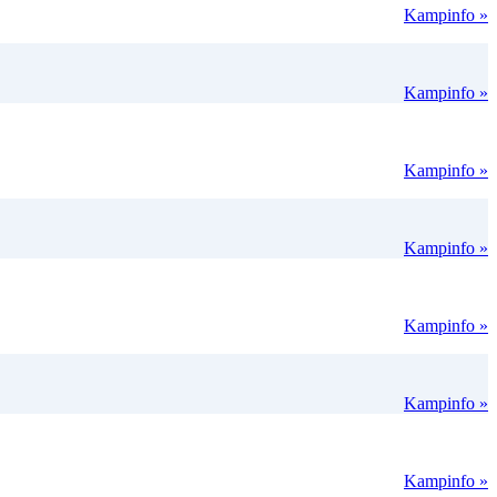
Kampinfo »
Kampinfo »
Kampinfo »
Kampinfo »
Kampinfo »
Kampinfo »
Kampinfo »