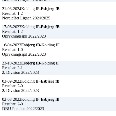
21-08-2024
Kolding IF-
Esbjerg fB
Resultat: 1-2
NordicBet Ligaen 2024/2025
17-06-2023
Kolding IF-
Esbjerg fB
Resultat: 1-2
Oprykningsspil 2022/2023
16-04-2023
Esbjerg fB
-Kolding IF
Resultat: 1-0
Oprykningsspil 2022/2023
23-10-2022
Esbjerg fB
-Kolding IF
Resultat: 2-1
2. Division 2022/2023
03-09-2022
Kolding IF-
Esbjerg fB
Resultat: 2-0
2. Division 2022/2023
02-08-2022
Kolding IF-
Esbjerg fB
Resultat: 2-0
DBU Pokalen 2022/2023