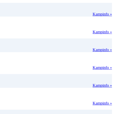
Kampinfo »
Kampinfo »
Kampinfo »
Kampinfo »
Kampinfo »
Kampinfo »