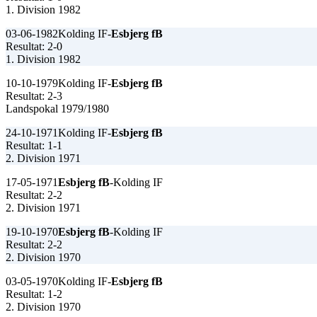
1. Division 1982
03-06-1982
Kolding IF-
Esbjerg fB
Resultat: 2-0
1. Division 1982
10-10-1979
Kolding IF-
Esbjerg fB
Resultat: 2-3
Landspokal 1979/1980
24-10-1971
Kolding IF-
Esbjerg fB
Resultat: 1-1
2. Division 1971
17-05-1971
Esbjerg fB
-Kolding IF
Resultat: 2-2
2. Division 1971
19-10-1970
Esbjerg fB
-Kolding IF
Resultat: 2-2
2. Division 1970
03-05-1970
Kolding IF-
Esbjerg fB
Resultat: 1-2
2. Division 1970