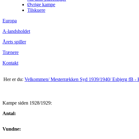
Øvrige kampe
Tilskuere
Europa
A-landsholdet
Årets spiller
Trænere
Kontakt
Her er du:
Velkommen/
Mesterrækken Syd 1939/1940/
Esbjerg fB - 
Kampe siden 1928/1929:
Antal:
Vundne: