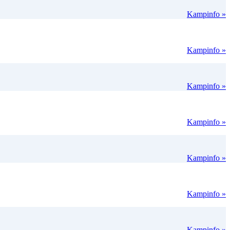
Kampinfo »
Kampinfo »
Kampinfo »
Kampinfo »
Kampinfo »
Kampinfo »
Kampinfo »