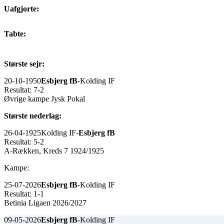
Uafgjorte:
Tabte:
Største sejr:
20-10-1950
Esbjerg fB
-Kolding IF
Resultat: 7-2
Øvrige kampe Jysk Pokal
Største nederlag:
26-04-1925
Kolding IF-
Esbjerg fB
Resultat: 5-2
A-Rækken, Kreds 7 1924/1925
Kampe:
25-07-2026
Esbjerg fB
-Kolding IF
Resultat: 1-1
Betinia Ligaen 2026/2027
09-05-2026
Esbjerg fB
-Kolding IF