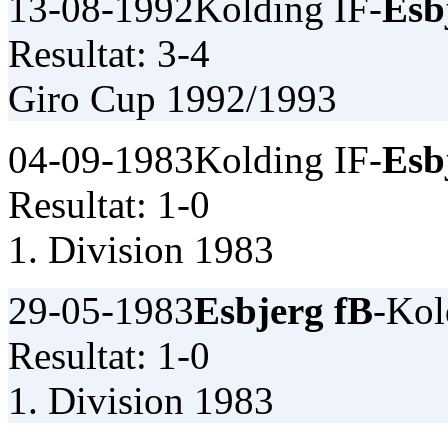
13-08-1992
Kolding IF-
Esb
Resultat: 3-4
Giro Cup 1992/1993
04-09-1983
Kolding IF-
Esb
Resultat: 1-0
1. Division 1983
29-05-1983
Esbjerg fB
-Kol
Resultat: 1-0
1. Division 1983