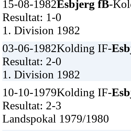
15-08-1982
Esbjerg fB
-Kol
Resultat: 1-0
1. Division 1982
03-06-1982
Kolding IF-
Esb
Resultat: 2-0
1. Division 1982
10-10-1979
Kolding IF-
Esb
Resultat: 2-3
Landspokal 1979/1980