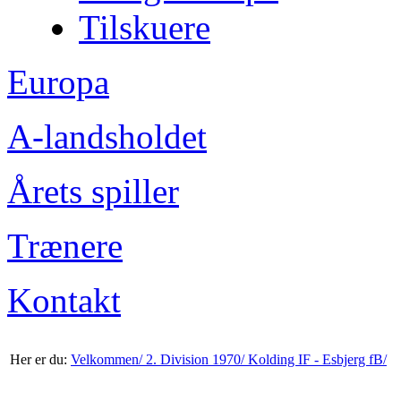
Tilskuere
Europa
A-landsholdet
Årets spiller
Trænere
Kontakt
Her er du:
Velkommen/
2. Division 1970/
Kolding IF - Esbjerg fB/