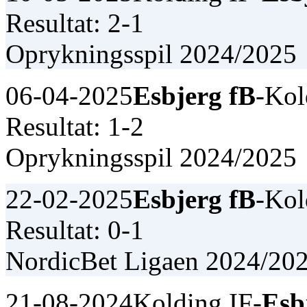
Resultat: 2-1
Oprykningsspil 2024/2025
06-04-2025
Esbjerg fB
-Kol
Resultat: 1-2
Oprykningsspil 2024/2025
22-02-2025
Esbjerg fB
-Kol
Resultat: 0-1
NordicBet Ligaen 2024/20
21-08-2024
Kolding IF-
Esb