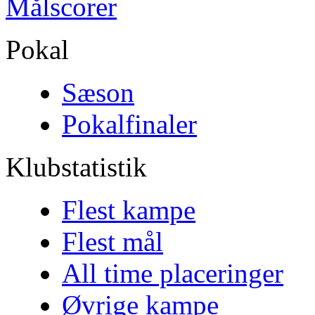
Målscorer
Pokal
Sæson
Pokalfinaler
Klubstatistik
Flest kampe
Flest mål
All time placeringer
Øvrige kampe