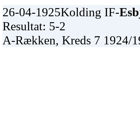
26-04-1925
Kolding IF-
Esb
Resultat: 5-2
A-Rækken, Kreds 7 1924/1