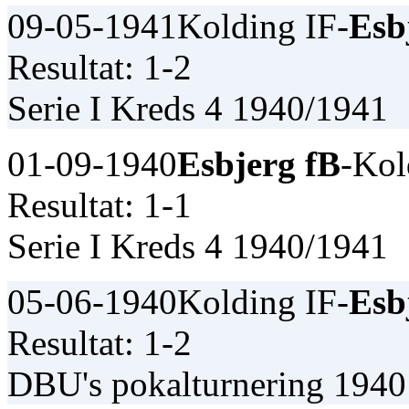
09-05-1941
Kolding IF-
Esb
Resultat: 1-2
Serie I Kreds 4 1940/1941
01-09-1940
Esbjerg fB
-Kol
Resultat: 1-1
Serie I Kreds 4 1940/1941
05-06-1940
Kolding IF-
Esb
Resultat: 1-2
DBU's pokalturnering 1940