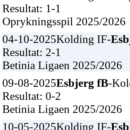
Resultat: 1-1
Oprykningsspil 2025/2026
04-10-2025
Kolding IF-
Esb
Resultat: 2-1
Betinia Ligaen 2025/2026
09-08-2025
Esbjerg fB
-Kol
Resultat: 0-2
Betinia Ligaen 2025/2026
10-05-2025
Kolding IF-
Esb