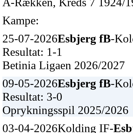
A-Rækken, Kreds 7 1924/1
Kampe:
25-07-2026
Esbjerg fB
-Kol
Resultat: 1-1
Betinia Ligaen 2026/2027
09-05-2026
Esbjerg fB
-Kol
Resultat: 3-0
Oprykningsspil 2025/2026
03-04-2026
Kolding IF-
Esb