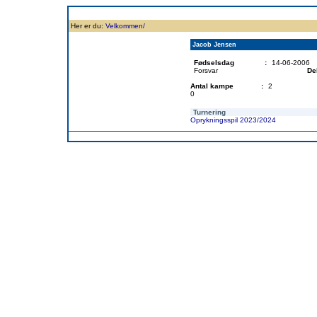
Forside
Klubben
Historie
Truppen
Resultatbørs
Database
Målsc
Her er du:
Velkommen/
Jacob Jensen
Fødselsdag
:
14-06-2006
Forsvar
De
Antal kampe
:
2
0
Turnering
Oprykningsspil 2023/2024