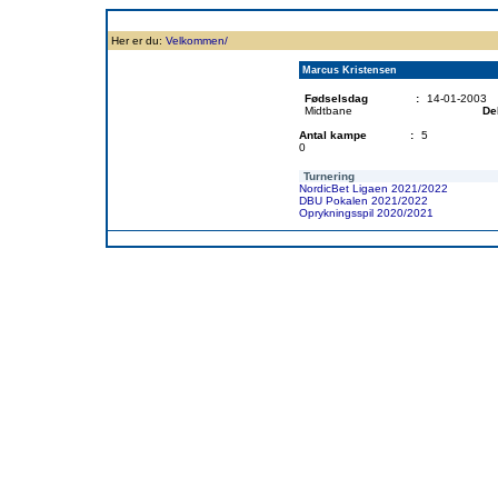
Forside
Klubben
Historie
Truppen
Resultatbørs
Database
Målsc
Her er du:
Velkommen/
Marcus Kristensen
Fødselsdag
:
14-01-2003
Midtbane
De
Antal kampe
:
5
0
Turnering
NordicBet Ligaen 2021/2022
DBU Pokalen 2021/2022
Oprykningsspil 2020/2021