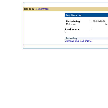
Forside
Klubben
Historie
Truppen
Resultatbørs
Database
Målsc
Her er du:
Velkommen/
Kåre Mondrup
Fødselsdag
:
28-01-1976
Målmand
De
Antal kampe
:
1
0
Turnering
Compaq Cup 1996/1997