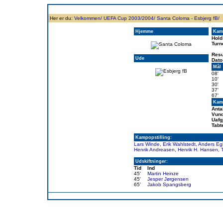
Forside
Klubben
Historie
Truppen
Resultatbørs
Database
Målsc
Her er du:
Velkommen/
UEFA Cup 2003/2004/
Santa Coloma - Esbjerg fB/
Hjemme
Kam
Hold
Turn
Resu
Ude
Dato
Mål
08'
10'
30'
37'
67'
Kamp
Anta
Vund
Uafg
Tabt
Kampopstilling:
Lars Winde
,
Erik Wahlstedt
,
Anders Eg
Henrik Andreasen
,
Henrik H. Hansen
,
Udskiftninger:
Tid
Ind
45'
Martin Heinze
45'
Jesper Jørgensen
65'
Jakob Spangsberg