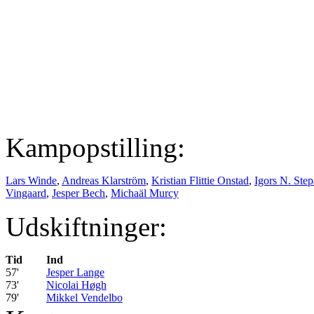
Kampopstilling:
Lars Winde
,
Andreas Klarström
,
Kristian Flittie Onstad
,
Igors N. Ste
Vingaard
,
Jesper Bech
,
Michaäl Murcy
Udskiftninger:
Tid
Ind
57'
Jesper Lange
73'
Nicolai Høgh
79'
Mikkel Vendelbo