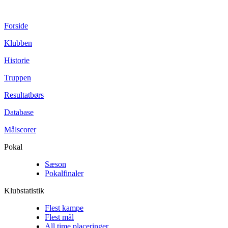
Forside
Klubben
Historie
Truppen
Resultatbørs
Database
Målscorer
Pokal
Sæson
Pokalfinaler
Klubstatistik
Flest kampe
Flest mål
All time placeringer