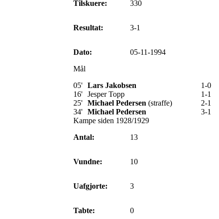
Tilskuere:
330
Resultat:
3-1
Dato:
05-11-1994
Mål
05'
Lars Jakobsen
1-0
16'
Jesper Topp
1-1
25'
Michael Pedersen
(straffe)
2-1
34'
Michael Pedersen
3-1
Kampe siden 1928/1929
Antal:
13
Vundne:
10
Uafgjorte:
3
Tabte:
0