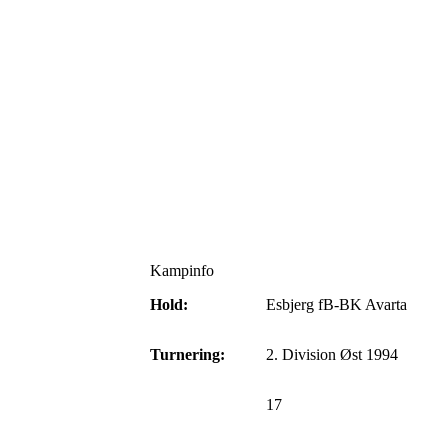
Kampinfo
Hold:
Esbjerg fB-BK Avarta
Turnering:
2. Division Øst 1994
17