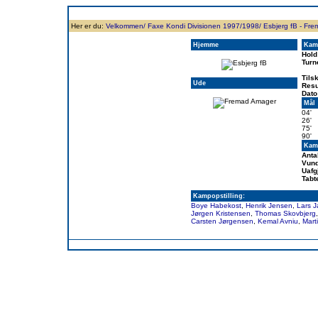
Forside
Klubben
Historie
Truppen
Resultatbørs
Database
Målsc
Her er du:
Velkommen/
Faxe Kondi Divisionen 1997/1998/
Esbjerg fB - Fr
Hjemme
Kam
Hold
Turn
Tils
Ude
Resu
Dato
Mål
04'
26'
75'
90'
Kamp
Anta
Vund
Uafg
Tabt
Kampopstilling:
Boye Habekost
,
Henrik Jensen
,
Lars 
Jørgen Kristensen
,
Thomas Skovbjerg
Carsten Jørgensen
,
Kemal Avniu
,
Mart