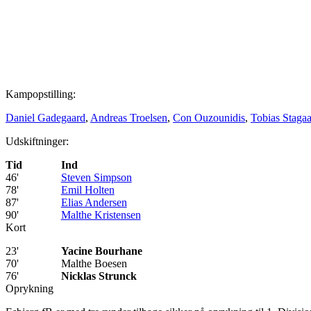
Kampopstilling:
Daniel Gadegaard
,
Andreas Troelsen
,
Con Ouzounidis
,
Tobias Staga
Udskiftninger:
Tid
Ind
46'
Steven Simpson
78'
Emil Holten
87'
Elias Andersen
90'
Malthe Kristensen
Kort
23'
Yacine Bourhane
70'
Malthe Boesen
76'
Nicklas Strunck
Oprykning