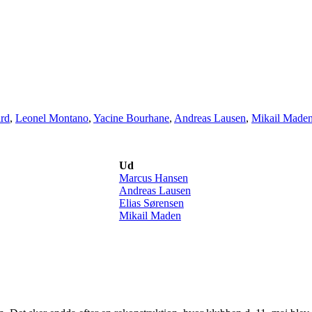
ard
,
Leonel Montano
,
Yacine Bourhane
,
Andreas Lausen
,
Mikail Made
Ud
Marcus Hansen
Andreas Lausen
Elias Sørensen
Mikail Maden