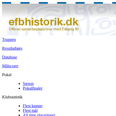
Truppen
Resultatbørs
Database
Målscorer
Pokal
Sæson
Pokalfinaler
Klubstatistik
Flest kampe
Flest mål
All time placeringer