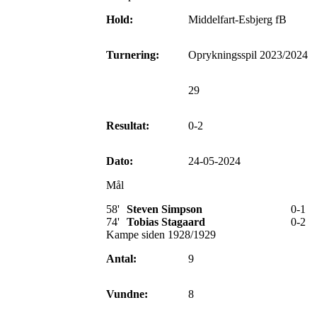
Hold:
Middelfart-Esbjerg fB
Turnering:
Oprykningsspil 2023/2024
29
Resultat:
0-2
Dato:
24-05-2024
Mål
58'
Steven Simpson
0-1
74'
Tobias Stagaard
0-2
Kampe siden 1928/1929
Antal:
9
Vundne:
8