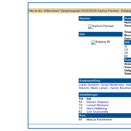
Forside
Klubben
Historie
Truppen
Resultatbørs
Database
Målsc
Her er du:
Velkommen/
Oprykningsspil 2022/2023/
Aarhus Fremad - Esbjerg
Hjemme
Kam
Hold
Turn
Tils
Ude
Resu
Dato
Mål
11'
13'
18'
82'
Kamp
Anta
Vund
Uafg
Tabt
Kampopstilling:
Lukas Jonsson
,
Jonas Mortensen
,
Isa
Strunck
,
Mads Larsen
,
Yacine Bourha
Udskiftninger:
Tid
Ind
54'
Steven Simpson
73'
Leonel Montano
73'
Hans Høllsberg
81'
Con Ouzounidis
Kort
90'
Marcus Kirchheiner