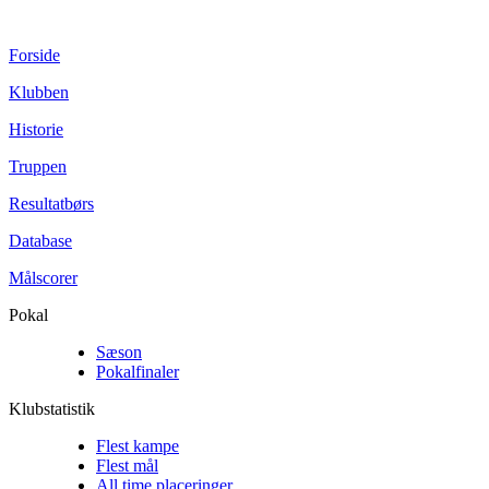
Forside
Klubben
Historie
Truppen
Resultatbørs
Database
Målscorer
Pokal
Sæson
Pokalfinaler
Klubstatistik
Flest kampe
Flest mål
All time placeringer