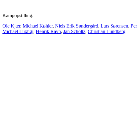
Kampopstilling:
Ole Kjær
,
Michael Køhler
,
Niels Erik Søndergård
,
Lars Sørensen
,
Pe
Michael Luxhøj
,
Henrik Ravn
,
Jan Scholtz
,
Christian Lundberg