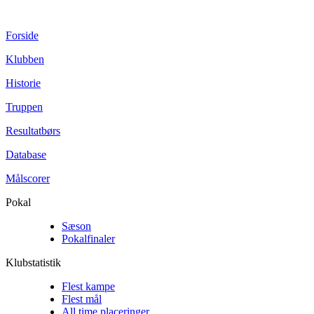
Forside
Klubben
Historie
Truppen
Resultatbørs
Database
Målscorer
Pokal
Sæson
Pokalfinaler
Klubstatistik
Flest kampe
Flest mål
All time placeringer