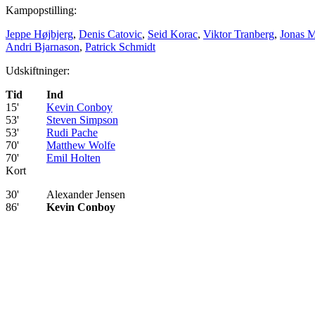
Kampopstilling:
Jeppe Højbjerg
,
Denis Catovic
,
Seid Korac
,
Viktor Tranberg
,
Jonas M
Andri Bjarnason
,
Patrick Schmidt
Udskiftninger:
Tid
Ind
15'
Kevin Conboy
53'
Steven Simpson
53'
Rudi Pache
70'
Matthew Wolfe
70'
Emil Holten
Kort
30'
Alexander Jensen
86'
Kevin Conboy