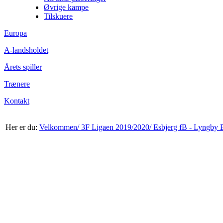
Øvrige kampe
Tilskuere
Europa
A-landsholdet
Årets spiller
Trænere
Kontakt
Her er du:
Velkommen/
3F Ligaen 2019/2020/
Esbjerg fB - Lyngby 