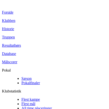
Forside
Klubben
Historie
Truppen
Resultatbørs
Database
Målscorer
Pokal
Sæson
Pokalfinaler
Klubstatistik
Flest kampe
Flest mål
All time placeringer