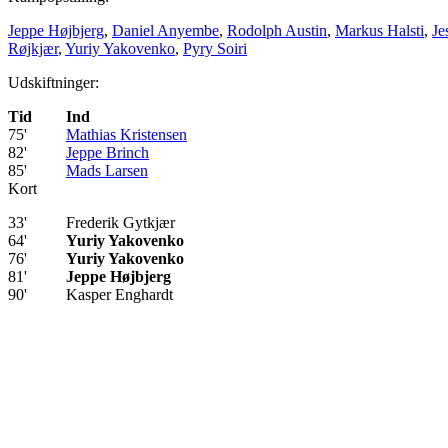
Jeppe Højbjerg
,
Daniel Anyembe
,
Rodolph Austin
,
Markus Halsti
,
Je
Røjkjær
,
Yuriy Yakovenko
,
Pyry Soiri
Udskiftninger:
Tid
Ind
75'
Mathias Kristensen
82'
Jeppe Brinch
85'
Mads Larsen
Kort
33'
Frederik Gytkjær
64'
Yuriy Yakovenko
76'
Yuriy Yakovenko
81'
Jeppe Højbjerg
90'
Kasper Enghardt