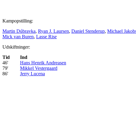
Kampopstilling:
Martin Dúbravka
,
Ryan J. Laursen
,
Daniel Stenderup
,
Michael Jakob
Mick van Buren
,
Lasse Rise
Udskiftninger:
Tid
Ind
46'
Hans Henrik Andreasen
79'
Mikkel Vestergaard
86'
Jerry Lucena