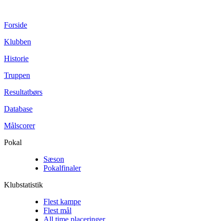
Forside
Klubben
Historie
Truppen
Resultatbørs
Database
Målscorer
Pokal
Sæson
Pokalfinaler
Klubstatistik
Flest kampe
Flest mål
All time placeringer