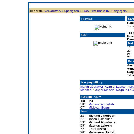
Forside
Klubben
Historie
Truppen
Resultatbørs
Database
Målsc
Her er du:
Velkommen/
Superligaen 2014/2015/
Hobro IK - Esbjerg fB/
Hjemme
Kam
Hold
Turn
Tils
Ude
Resu
Dato
Mål
12'
23'
25'
71'
Kamp
Anta
Vund
Uafg
Tabt
Kampopstilling:
Martin Dúbravka
,
Ryan J. Laursen
,
Mic
Mensah
,
Casper Nielsen
,
Magnus Lek
Udskiftninger:
Tid
Ind
58'
Mohammed Fellah
67'
Mick van Buren
Kort
22'
Michael Jakobsen
27'
Jacob Tjørnelund
33'
Michael Almebäck
55'
Magnus Lekven
72'
Erik Friberg
90'
Mohammed Fellah