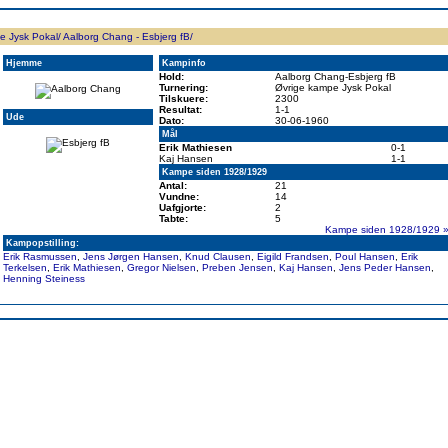
ppen
Resultatbørs
Database
Målscorer
Pokal
Klubstatistik
Europa
A-landsholdet
Å
e Jysk Pokal/
Aalborg Chang - Esbjerg fB/
Hjemme
Kampinfo
Hold:
Aalborg Chang-Esbjerg fB
Turnering:
Øvrige kampe Jysk Pokal
Tilskuere:
2300
Resultat:
1-1
Ude
Dato:
30-06-1960
Mål
Erik Mathiesen
0-1
Kaj Hansen
1-1
Kampe siden 1928/1929
Antal:
21
Vundne:
14
Uafgjorte:
2
Tabte:
5
Kampe siden 1928/1929 
Kampopstilling:
Erik Rasmussen
,
Jens Jørgen Hansen
,
Knud Clausen
,
Eigild Frandsen
,
Poul Hansen
,
Erik
Terkelsen
,
Erik Mathiesen
,
Gregor Nielsen
,
Preben Jensen
,
Kaj Hansen
,
Jens Peder Hansen
,
Henning Steiness