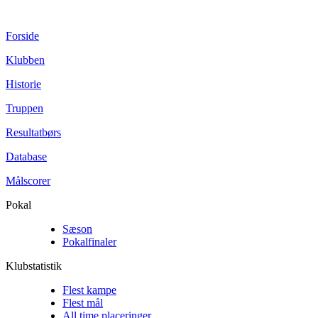
Forside
Klubben
Historie
Truppen
Resultatbørs
Database
Målscorer
Pokal
Sæson
Pokalfinaler
Klubstatistik
Flest kampe
Flest mål
All time placeringer