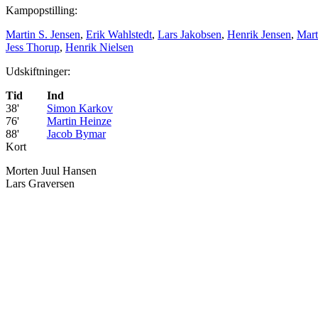
Kampopstilling:
Martin S. Jensen
,
Erik Wahlstedt
,
Lars Jakobsen
,
Henrik Jensen
,
Mart
Jess Thorup
,
Henrik Nielsen
Udskiftninger:
Tid
Ind
38'
Simon Karkov
76'
Martin Heinze
88'
Jacob Bymar
Kort
Morten Juul Hansen
Lars Graversen