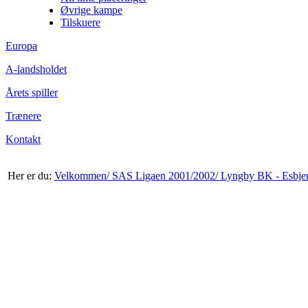
Øvrige kampe
Tilskuere
Europa
A-landsholdet
Årets spiller
Trænere
Kontakt
Her er du:
Velkommen/
SAS Ligaen 2001/2002/
Lyngby BK - Esbjer