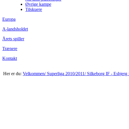
Øvrige kampe
Tilskuere
Europa
A-landsholdet
Årets spiller
Trænere
Kontakt
Her er du:
Velkommen/
Superliga 2010/2011/
Silkeborg IF - Esbjerg 