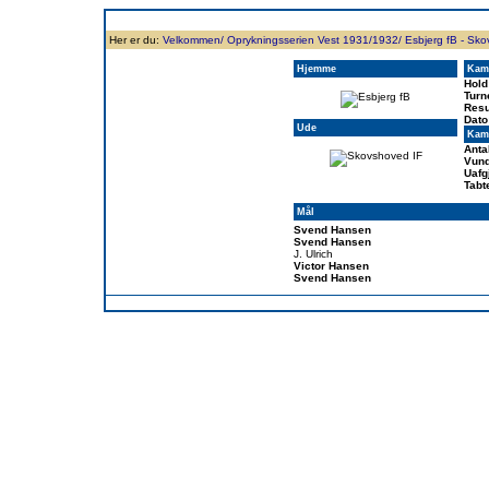
Forside
Klubben
Historie
Truppen
Resultatbørs
Database
Målsc
Her er du:
Velkommen/
Oprykningsserien Vest 1931/1932/
Esbjerg fB - Sko
Hjemme
Kam
Hold
Turn
Resu
Dato
Ude
Kamp
Anta
Vund
Uafg
Tabt
Mål
Svend Hansen
Svend Hansen
J. Ulrich
Victor Hansen
Svend Hansen