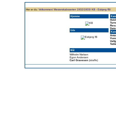
Forside
Klubben
Historie
Truppen
Resultatbørs
Database
Målsc
Her er du:
Velkommen/
Mesterskabsserien 1932/1933/
KB - Esbjerg fB/
Hjemme
Kam
Hold
Turn
Resu
Dato
Ude
Kamp
Anta
Vund
Uafg
Tabt
Mål
Wilhelm Nielsen
Egon Andersen
Carl Gravesen
(straffe)