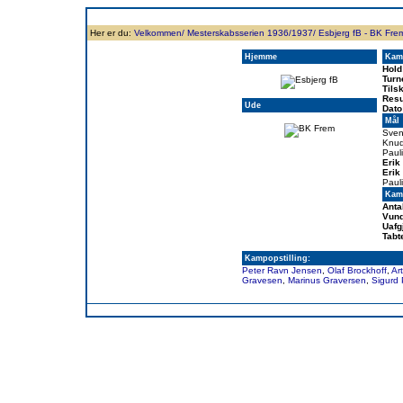
Forside
Klubben
Historie
Truppen
Resultatbørs
Database
Målsc
Her er du:
Velkommen/
Mesterskabsserien 1936/1937/
Esbjerg fB - BK Fre
Hjemme
Kam
Hold
Turn
Tils
Resu
Ude
Dato
Mål
Sven
Knud
Paul
Erik
Erik
Paul
Kamp
Anta
Vund
Uafg
Tabt
Kampopstilling:
Peter Ravn Jensen
,
Olaf Brockhoff
,
Ar
Gravesen
,
Marinus Graversen
,
Sigurd 