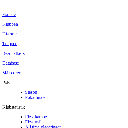
Forside
Klubben
Historie
Truppen
Resultatbørs
Database
Målscorer
Pokal
Sæson
Pokalfinaler
Klubstatistik
Flest kampe
Flest mål
All time placeringer