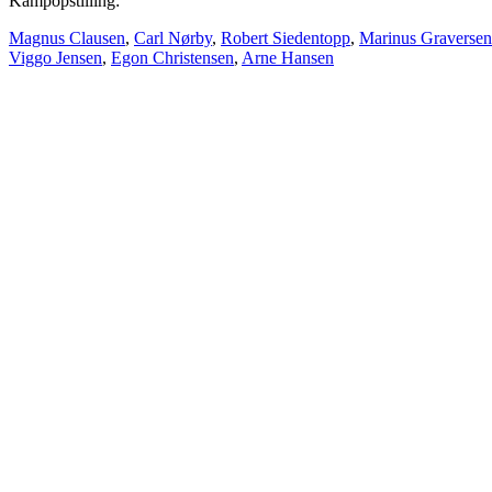
Kampopstilling:
Magnus Clausen
,
Carl Nørby
,
Robert Siedentopp
,
Marinus Graversen
Viggo Jensen
,
Egon Christensen
,
Arne Hansen