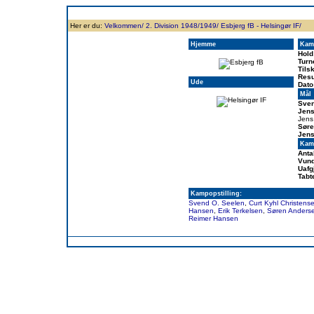
Forside
Klubben
Historie
Truppen
Resultatbørs
Database
Målsc
Her er du:
Velkommen/
2. Division 1948/1949/
Esbjerg fB - Helsingør IF/
Hjemme
Kam
Hold
Turn
Tils
Resu
Ude
Dato
Mål
Sve
Jens
Jens
Søre
Jens
Kamp
Anta
Vund
Uafg
Tabt
Kampopstilling:
Svend O. Seelen
,
Curt Kyhl Christens
Hansen
,
Erik Terkelsen
,
Søren Anders
Reimer Hansen