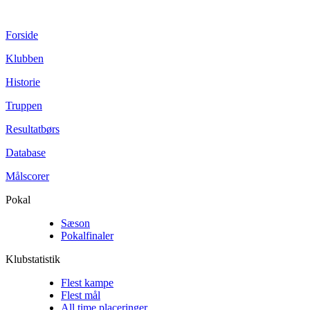
Forside
Klubben
Historie
Truppen
Resultatbørs
Database
Målscorer
Pokal
Sæson
Pokalfinaler
Klubstatistik
Flest kampe
Flest mål
All time placeringer