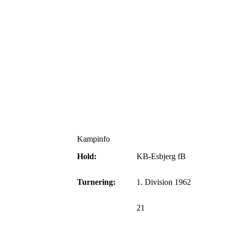
Kampinfo
Hold:
KB-Esbjerg fB
Turnering:
1. Division 1962
21