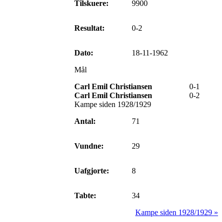
Tilskuere:
9900
Resultat:
0-2
Dato:
18-11-1962
Mål
Carl Emil Christiansen
0-1
Carl Emil Christiansen
0-2
Kampe siden 1928/1929
Antal:
71
Vundne:
29
Uafgjorte:
8
Tabte:
34
Kampe siden 1928/1929 »