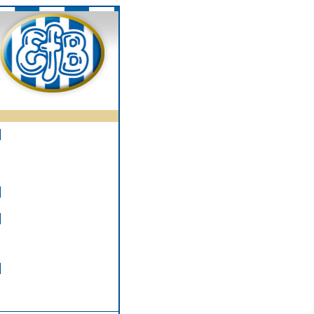
rets spiller
Trænere
Kontakt
»