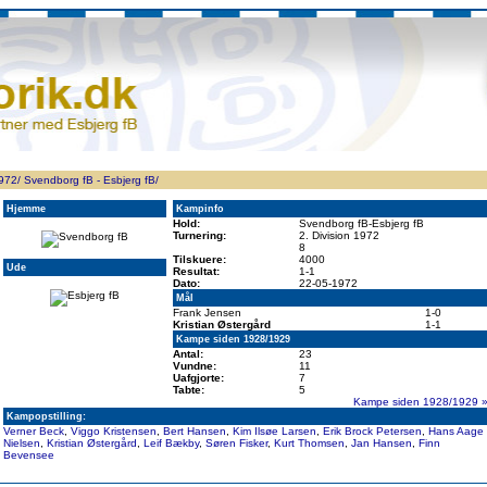
ppen
Resultatbørs
Database
Målscorer
Pokal
Klubstatistik
Europa
A-landsholdet
Å
1972/
Svendborg fB - Esbjerg fB/
Hjemme
Kampinfo
Hold:
Svendborg fB-Esbjerg fB
Turnering:
2. Division 1972
8
Tilskuere:
4000
Ude
Resultat:
1-1
Dato:
22-05-1972
Mål
Frank Jensen
1-0
Kristian Østergård
1-1
Kampe siden 1928/1929
Antal:
23
Vundne:
11
Uafgjorte:
7
Tabte:
5
Kampe siden 1928/1929 
Kampopstilling:
Verner Beck
,
Viggo Kristensen
,
Bert Hansen
,
Kim Ilsøe Larsen
,
Erik Brock Petersen
,
Hans Aage
Nielsen
,
Kristian Østergård
,
Leif Bækby
,
Søren Fisker
,
Kurt Thomsen
,
Jan Hansen
,
Finn
Bevensee