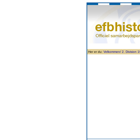
Forside
Klubben
Historie
Tru
Her er du:
Velkommen/
2. Division 