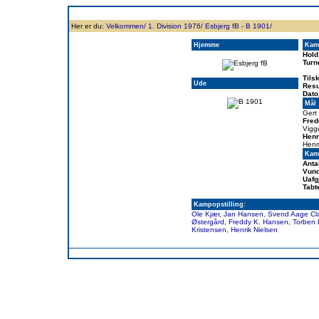
Forside
Klubben
Historie
Truppen
Resultatbørs
Database
Målsc
Her er du:
Velkommen/
1. Division 1976/
Esbjerg fB - B 1901/
Hjemme
Kam
Hold
Turn
Tils
Ude
Resu
Dato
Mål
Gert
Fred
Vigg
Henr
Henr
Kamp
Anta
Vund
Uafg
Tabt
Kampopstilling:
Ole Kjær
,
Jan Hansen
,
Svend Aage Cl
Østergård
,
Freddy K. Hansen
,
Torben 
Kristensen
,
Henrik Nielsen