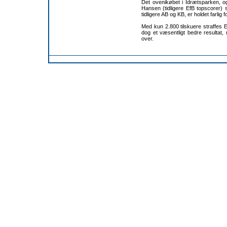
Det ovenikøbet i Idrætsparken, 
Hansen (tidligere EfB topscorer) 
tidligere AB og KB, er holdet farli
Med kun 2.800 tilskuere straffes E
dog et væsentligt bedre resultat, 
over.