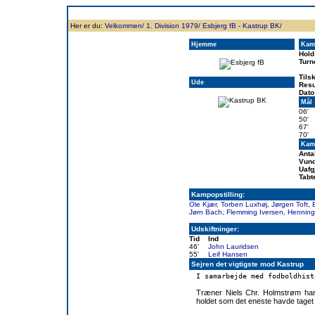
Forside
Klubben
Historie
Truppen
Resultatbørs
Database
Målsc
Her er du:
Velkommen/
1. Division 1979/
Esbjerg fB - Kastrup BK/
Hjemme
Kam
Hold
Turn
Tils
Ude
Resu
Dato
Mål
06'
50'
67'
70'
Kamp
Anta
Vund
Uafg
Tabt
Kampopstilling:
Ole Kjær
,
Torben Luxhøj
,
Jørgen Toft
,
Jørn Bach
,
Flemming Iversen
,
Henning
Udskiftninger:
Tid
Ind
46'
John Lauridsen
55'
Leif Hansen
Sejren det vigtigste mod Kastrup
I samarbejde med fodboldhist
Træner Niels Chr. Holmstrøm har 
holdet som det eneste havde taget 