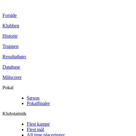
Forside
Klubben
Historie
Truppen
Resultatbørs
Database
Målscorer
Pokal
Sæson
Pokalfinaler
Klubstatistik
Flest kampe
Flest mål
All time placeringer