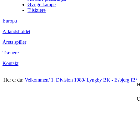
Øvrige kampe
Tilskuere
Europa
A-landsholdet
Årets spiller
Trænere
Kontakt
Her er du:
Velkommen/
1. Division 1980/
Lyngby BK - Esbjerg fB/
H
U