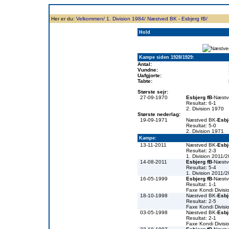
Forside
Klubben
Historie
Truppen
Resultatbørs
Database
Målsc
Her er du:
Velkommen/
1. Division 1984/
Næstved BK - Esbjerg fB/
Hold
Kampe siden 1928/1929:
Antal:
Vundne:
Uafgjorte:
Tabte:
Største sejr:
27-09-1970
Esbjerg fB
-Næst
Resultat: 6-1
2. Division 1970
Største nederlag:
19-09-1971
Næstved BK-
Esbj
Resultat: 5-0
2. Division 1971
Kampe:
13-11-2011
Næstved BK-
Esbj
Resultat: 2-3
1. Division 2011/
14-08-2011
Esbjerg fB
-Næst
Resultat: 5-4
1. Division 2011/
16-05-1999
Esbjerg fB
-Næst
Resultat: 1-1
Faxe Kondi Divis
18-10-1998
Næstved BK-
Esbj
Resultat: 2-5
Faxe Kondi Divis
03-05-1998
Næstved BK-
Esbj
Resultat: 2-1
Faxe Kondi Divis