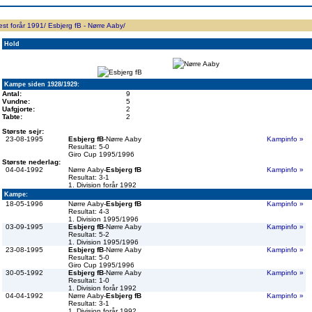
ppen
Resultatbørs
Database
Målscorer
Pokal
Klubstatistik
Europa
A-landsholdet
Å
Vest forår 1991/
Esbjerg fB - Nørre Aaby/
Hold
Kampe siden 1928/1929:
Antal:
9
Vundne:
5
Uafgjorte:
2
Tabte:
2
Største sejr:
23-08-1995
Esbjerg fB
-Nørre Aaby
Kampinfo »
Resultat: 5-0
Giro Cup 1995/1996
Største nederlag:
04-04-1992
Nørre Aaby-
Esbjerg fB
Kampinfo »
Resultat: 3-1
1. Division forår 1992
Kampe:
18-05-1996
Nørre Aaby-
Esbjerg fB
Kampinfo »
Resultat: 4-3
1. Division 1995/1996
03-09-1995
Esbjerg fB
-Nørre Aaby
Kampinfo »
Resultat: 5-2
1. Division 1995/1996
23-08-1995
Esbjerg fB
-Nørre Aaby
Kampinfo »
Resultat: 5-0
Giro Cup 1995/1996
30-05-1992
Esbjerg fB
-Nørre Aaby
Kampinfo »
Resultat: 1-0
1. Division forår 1992
04-04-1992
Nørre Aaby-
Esbjerg fB
Kampinfo »
Resultat: 3-1
1. Division forår 1992