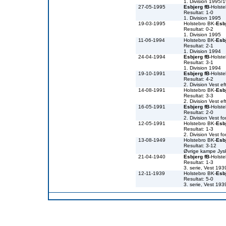
1. Division 1995/
27-05-1995
Esbjerg fB
-Holst
Resultat: 1-0
1. Division 1995
19-03-1995
Holstebro BK-
Esb
Resultat: 0-2
1. Division 1995
11-06-1994
Holstebro BK-
Esb
Resultat: 2-1
1. Division 1994
24-04-1994
Esbjerg fB
-Holst
Resultat: 3-1
1. Division 1994
19-10-1991
Esbjerg fB
-Holst
Resultat: 4-2
2. Division Vest e
14-08-1991
Holstebro BK-
Esb
Resultat: 3-3
2. Division Vest e
16-05-1991
Esbjerg fB
-Holst
Resultat: 2-0
2. Division Vest f
12-05-1991
Holstebro BK-
Esb
Resultat: 1-3
2. Division Vest f
13-08-1949
Holstebro BK-
Esb
Resultat: 3-12
Øvrige kampe Jys
21-04-1940
Esbjerg fB
-Holst
Resultat: 1-3
3. serie, Vest 19
12-11-1939
Holstebro BK-
Esb
Resultat: 5-0
3. serie, Vest 19