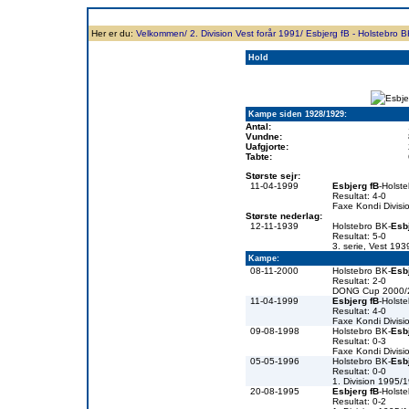
Forside
Klubben
Historie
Truppen
Resultatbørs
Database
Målsc
Her er du:
Velkommen/
2. Division Vest forår 1991/
Esbjerg fB - Holstebro B
Hold
Kampe siden 1928/1929:
Antal:
Vundne:
Uafgjorte:
Tabte:
Største sejr:
11-04-1999
Esbjerg fB
-Holst
Resultat: 4-0
Faxe Kondi Divis
Største nederlag:
12-11-1939
Holstebro BK-
Esb
Resultat: 5-0
3. serie, Vest 19
Kampe:
08-11-2000
Holstebro BK-
Esb
Resultat: 2-0
DONG Cup 2000/
11-04-1999
Esbjerg fB
-Holst
Resultat: 4-0
Faxe Kondi Divis
09-08-1998
Holstebro BK-
Esb
Resultat: 0-3
Faxe Kondi Divis
05-05-1996
Holstebro BK-
Esb
Resultat: 0-0
1. Division 1995/
20-08-1995
Esbjerg fB
-Holst
Resultat: 0-2