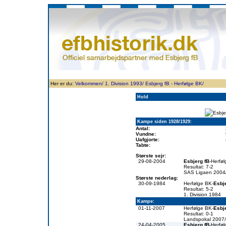
Forside
Klubben
Historie
Truppen
Resultatbørs
Database
Målsc
Her er du:
Velkommen/
1. Division 1993/
Esbjerg fB - Herfølge BK/
Hold
Kampe siden 1928/1929:
Antal:
Vundne:
Uafgjorte:
Tabte:
Største sejr:
29-08-2004
Esbjerg fB
-Herfø
Resultat: 7-2
SAS Ligaen 2004
Største nederlag:
30-09-1984
Herfølge BK-
Esbj
Resultat: 5-2
1. Division 1984
Kampe:
01-11-2007
Herfølge BK-
Esbj
Resultat: 0-1
Landspokal 2007
24-04-2005
Esbjerg fB
-Herfø