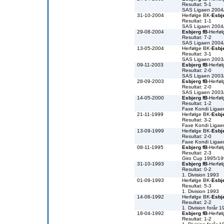
Resultat: 5-1
SAS Ligaen 2004
31-10-2004
Herfølge BK-
Esbj
Resultat: 1-1
SAS Ligaen 2004
29-08-2004
Esbjerg fB
-Herfø
Resultat: 7-2
SAS Ligaen 2004
13-05-2004
Herfølge BK-
Esbj
Resultat: 3-1
SAS Ligaen 2003
09-11-2003
Esbjerg fB
-Herfø
Resultat: 2-0
SAS Ligaen 2003
28-09-2003
Esbjerg fB
-Herfø
Resultat: 2-0
SAS Ligaen 2003
14-05-2000
Esbjerg fB
-Herfø
Resultat: 1-2
Faxe Kondi Liga
21-11-1999
Herfølge BK-
Esbj
Resultat: 3-2
Faxe Kondi Liga
13-09-1999
Herfølge BK-
Esbj
Resultat: 2-0
Faxe Kondi Liga
08-11-1995
Esbjerg fB
-Herfø
Resultat: 2-3
Giro Cup 1995/1
31-10-1993
Esbjerg fB
-Herfø
Resultat: 0-2
1. Division 1993
01-09-1993
Herfølge BK-
Esbj
Resultat: 5-3
1. Division 1993
14-06-1992
Herfølge BK-
Esbj
Resultat: 2-2
1. Division forår 
18-04-1992
Esbjerg fB
-Herfø
Resultat: 1-2