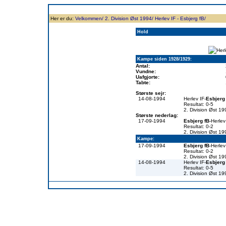
Forside
Klubben
Historie
Truppen
Resultatbørs
Database
Målsc
Her er du:
Velkommen/
2. Division Øst 1994/
Herlev IF - Esbjerg fB/
Hold
Kampe siden 1928/1929:
Antal:
Vundne:
Uafgjorte:
Tabte:
Største sejr:
14-08-1994
Herlev IF-
Esbjerg
Resultat: 0-5
2. Division Øst 19
Største nederlag:
17-09-1994
Esbjerg fB
-Herlev
Resultat: 0-2
2. Division Øst 19
Kampe:
17-09-1994
Esbjerg fB
-Herlev
Resultat: 0-2
2. Division Øst 19
14-08-1994
Herlev IF-
Esbjerg
Resultat: 0-5
2. Division Øst 19