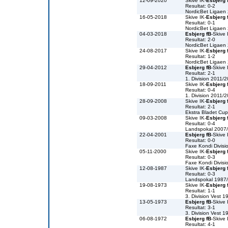
12-09-2020
Skive IK-
Esbjerg 
Resultat: 0-2
NordicBet Ligaen
16-05-2018
Skive IK-
Esbjerg 
Resultat: 0-1
NordicBet Ligaen
04-03-2018
Esbjerg fB
-Skive 
Resultat: 2-0
NordicBet Ligaen
24-08-2017
Skive IK-
Esbjerg 
Resultat: 1-2
NordicBet Ligaen
29-04-2012
Esbjerg fB
-Skive 
Resultat: 2-1
1. Division 2011/
18-09-2011
Skive IK-
Esbjerg 
Resultat: 0-4
1. Division 2011/
28-09-2008
Skive IK-
Esbjerg 
Resultat: 2-1
Ekstra Bladet Cu
09-03-2008
Skive IK-
Esbjerg 
Resultat: 0-4
Landspokal 2007
22-04-2001
Esbjerg fB
-Skive 
Resultat: 0-0
Faxe Kondi Divis
05-11-2000
Skive IK-
Esbjerg 
Resultat: 0-3
Faxe Kondi Divis
12-08-1987
Skive IK-
Esbjerg 
Resultat: 0-3
Landspokal 1987
19-08-1973
Skive IK-
Esbjerg 
Resultat: 1-1
3. Division Vest 1
13-05-1973
Esbjerg fB
-Skive 
Resultat: 3-1
3. Division Vest 1
06-08-1972
Esbjerg fB
-Skive 
Resultat: 4-1