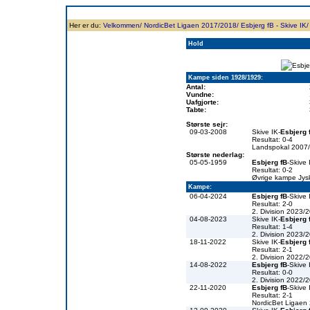
Forside
Klubben
Historie
Truppen
Resultatbørs
Database
Målsc
Her er du:
Velkommen/
NordicBet Ligaen 2017/2018/
Esbjerg fB - Skive IK/
Hold
Kampe siden 1928/1929:
Antal:
Vundne:
Uafgjorte:
Tabte:
Største sejr:
09-03-2008
Skive IK-
Esbjerg 
Resultat: 0-4
Landspokal 2007
Største nederlag:
05-05-1959
Esbjerg fB
-Skive 
Resultat: 0-2
Øvrige kampe Jys
Kampe:
06-04-2024
Esbjerg fB
-Skive 
Resultat: 2-0
2. Division 2023/
04-08-2023
Skive IK-
Esbjerg 
Resultat: 1-4
2. Division 2023/
18-11-2022
Skive IK-
Esbjerg 
Resultat: 2-1
2. Division 2022/
14-08-2022
Esbjerg fB
-Skive 
Resultat: 0-0
2. Division 2022/
22-11-2020
Esbjerg fB
-Skive 
Resultat: 2-1
NordicBet Ligaen