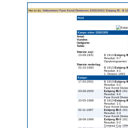
Forside
Klubben
Historie
Truppen
Resultatbørs
Database
Målsc
Her er du:
Velkommen/
Faxe Kondi Divisionen 2000/2001/
Esbjerg fB - B 1
Hold
Kampe siden 1928/1929:
Antal:
Vundne:
Uafgjorte:
Tabte:
Største sejr:
13-09-1931
B 1913-
Esbjerg f
Resultat: 0-7
Oprykningsserien
Største nederlag:
02-10-1993
B 1913-
Esbjerg f
Resultat: 4-1
1. Division 1993
Kampe:
17-03-2001
B 1913-
Esbjerg f
Resultat: 0-2
Faxe Kondi Divis
03-09-2000
Esbjerg fB
-B 191
Resultat: 4-0
Faxe Kondi Divis
23-05-1998
B 1913-
Esbjerg f
Resultat: 1-1
Faxe Kondi Divis
02-11-1997
Esbjerg fB
-B 191
Resultat: 2-3
Faxe Kondi Divis
28-08-1996
Esbjerg fB
-B 191
Resultat: 0-2
Compaq Cup 199