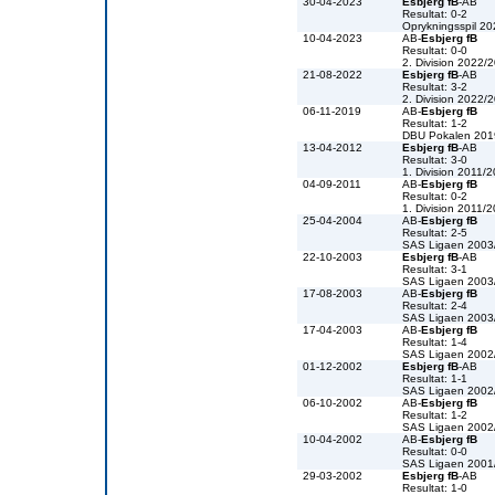
30-04-2023
Esbjerg fB
-AB
Resultat: 0-2
Oprykningsspil 2
10-04-2023
AB-
Esbjerg fB
Resultat: 0-0
2. Division 2022/
21-08-2022
Esbjerg fB
-AB
Resultat: 3-2
2. Division 2022/
06-11-2019
AB-
Esbjerg fB
Resultat: 1-2
DBU Pokalen 201
13-04-2012
Esbjerg fB
-AB
Resultat: 3-0
1. Division 2011/
04-09-2011
AB-
Esbjerg fB
Resultat: 0-2
1. Division 2011/
25-04-2004
AB-
Esbjerg fB
Resultat: 2-5
SAS Ligaen 2003
22-10-2003
Esbjerg fB
-AB
Resultat: 3-1
SAS Ligaen 2003
17-08-2003
AB-
Esbjerg fB
Resultat: 2-4
SAS Ligaen 2003
17-04-2003
AB-
Esbjerg fB
Resultat: 1-4
SAS Ligaen 2002
01-12-2002
Esbjerg fB
-AB
Resultat: 1-1
SAS Ligaen 2002
06-10-2002
AB-
Esbjerg fB
Resultat: 1-2
SAS Ligaen 2002
10-04-2002
AB-
Esbjerg fB
Resultat: 0-0
SAS Ligaen 2001
29-03-2002
Esbjerg fB
-AB
Resultat: 1-0