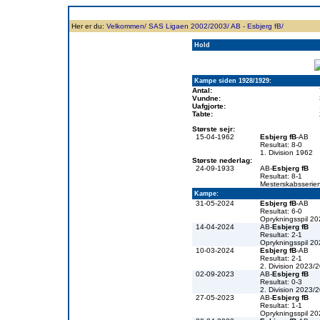
Forside
Klubben
Historie
Truppen
Resultatbørs
Database
Målsc
Her er du:
Velkommen/
SAS Ligaen 2002/2003/
AB - Esbjerg fB/
Hold
Kampe siden 1928/1929:
Antal:
Vundne:
Uafgjorte:
Tabte:
Største sejr:
15-04-1962
Esbjerg fB
-AB
Resultat: 8-0
1. Division 1962
Største nederlag:
24-09-1933
AB-
Esbjerg fB
Resultat: 8-1
Mesterskabsserie
Kampe:
31-05-2024
Esbjerg fB
-AB
Resultat: 6-0
Oprykningsspil 2
14-04-2024
AB-
Esbjerg fB
Resultat: 2-1
Oprykningsspil 2
10-03-2024
Esbjerg fB
-AB
Resultat: 2-1
2. Division 2023/
02-09-2023
AB-
Esbjerg fB
Resultat: 0-3
2. Division 2023/
27-05-2023
AB-
Esbjerg fB
Resultat: 1-1
Oprykningsspil 2