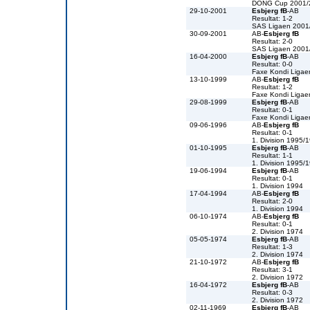
DONG Cup 2001/
29-10-2001
Esbjerg fB
-AB
Resultat: 1-2
SAS Ligaen 2001
30-09-2001
AB-
Esbjerg fB
Resultat: 2-0
SAS Ligaen 2001
16-04-2000
Esbjerg fB
-AB
Resultat: 0-0
Faxe Kondi Liga
13-10-1999
AB-
Esbjerg fB
Resultat: 1-2
Faxe Kondi Liga
29-08-1999
Esbjerg fB
-AB
Resultat: 0-1
Faxe Kondi Liga
09-06-1996
AB-
Esbjerg fB
Resultat: 0-1
1. Division 1995/
01-10-1995
Esbjerg fB
-AB
Resultat: 1-1
1. Division 1995/
19-06-1994
Esbjerg fB
-AB
Resultat: 0-1
1. Division 1994
17-04-1994
AB-
Esbjerg fB
Resultat: 2-0
1. Division 1994
06-10-1974
AB-
Esbjerg fB
Resultat: 0-1
2. Division 1974
05-05-1974
Esbjerg fB
-AB
Resultat: 1-3
2. Division 1974
21-10-1972
AB-
Esbjerg fB
Resultat: 3-1
2. Division 1972
16-04-1972
Esbjerg fB
-AB
Resultat: 0-3
2. Division 1972
02-11-1969
Esbjerg fB
-AB